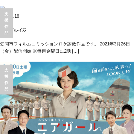
支
2021.3.18
援
作
賭ケグルイ双
品
笠間市フィルムコミッションロケ誘致作品です。 2021年3月26日
（金）配信開始 ※毎週金曜日に2話 […]
支
援
作
品