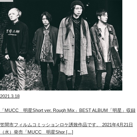
2021.3.18
「MUCC 明星Short ver. Rough Mix」BEST ALBUM「明星」収録
笠間市フィルムコミッションロケ誘致作品です。 2021年4月21日
（水）発売「MUCC 明星Shor […]