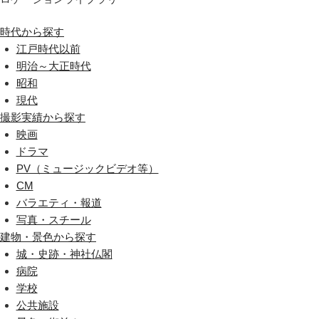
時代から探す
江戸時代以前
明治～大正時代
昭和
現代
撮影実績から探す
映画
ドラマ
PV（ミュージックビデオ等）
CM
バラエティ・報道
写真・スチール
建物・景色から探す
城・史跡・神社仏閣
病院
学校
公共施設