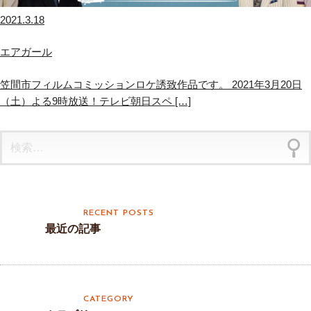
2021.3.18
エアガール
笠間市フィルムコミッションロケ誘致作品です。 2021年3月20日
（土）よる9時放送！テレビ朝日スペ […]
検
索:
最近の記事