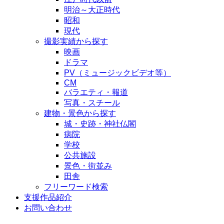
明治～大正時代
昭和
現代
撮影実績から探す
映画
ドラマ
PV（ミュージックビデオ等）
CM
バラエティ・報道
写真・スチール
建物・景色から探す
城・史跡・神社仏閣
病院
学校
公共施設
景色・街並み
田舎
フリーワード検索
支援作品紹介
お問い合わせ