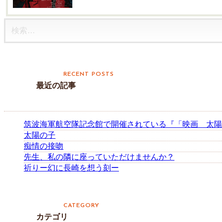
検
索:
最近の記事
筑波海軍航空隊記念館で開催されている『「映画 太陽
太陽の子
痴情の接吻
先生、私の隣に座っていただけませんか？
祈りー幻に長崎を想う刻ー
カテゴリ