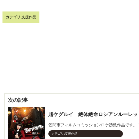
カテゴリ:
支援作品
投
稿
ナ
ビ
ゲ
ー
シ
ョ
賭ケグルイ 絶体絶命ロシアンルーレッ
ン
カテゴリ:
支援作品