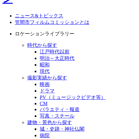
ニュース&トピックス
笠間市フィルムコミッションとは
ロケーションライブラリー
時代から探す
江戸時代以前
明治～大正時代
昭和
現代
撮影実績から探す
映画
ドラマ
PV（ミュージックビデオ等）
CM
バラエティ・報道
写真・スチール
建物・景色から探す
城・史跡・神社仏閣
病院